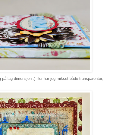
g på lag-dimensjon :) Her har jeg mikset både transparenter,