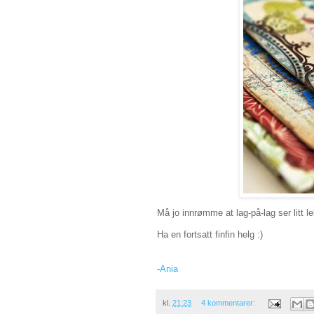
Må jo innrømme at lag-på-lag ser litt le
Ha en fortsatt finfin helg :)
-Ania
kl.
21:23
4 kommentarer: