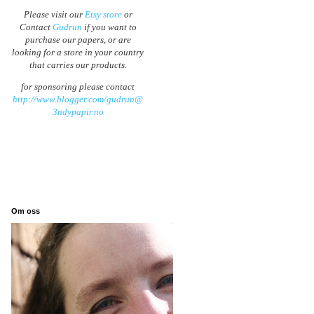
Please visit our
Etsy store
or
Contact
Gudrun
if you want to
purchase our papers, or are
looking for a store in your country
that carries our products.
for sponsoring please contact
http://www.blogger.com/gudrun@
3ndypapir.no
Om oss