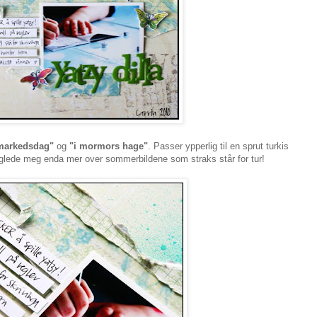
markedsdag"
og
"i mormors hage"
. Passer ypperlig til en sprut turkis
å glede meg enda mer over sommerbildene som straks står for tur!