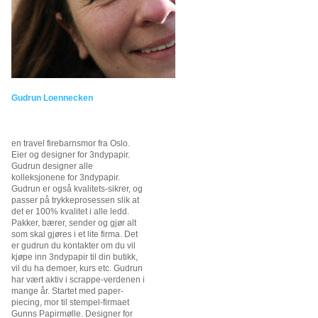
Gudrun Loennecken
en travel firebarnsmor fra Oslo.
Eier og designer for 3ndypapir.
Gudrun designer alle
kolleksjonene for 3ndypapir.
Gudrun er også kvalitets-sikrer, og
passer på trykkeprosessen slik at
det er 100% kvalitet i alle ledd.
Pakker, bærer, sender og gjør alt
som skal gjøres i et lite firma. Det
er gudrun du kontakter om du vil
kjøpe inn 3ndypapir til din butikk,
vil du ha demoer, kurs etc. Gudrun
har vært aktiv i scrappe-verdenen i
mange år. Startet med paper-
piecing, mor til stempel-firmaet
Gunns Papirmølle. Designer for